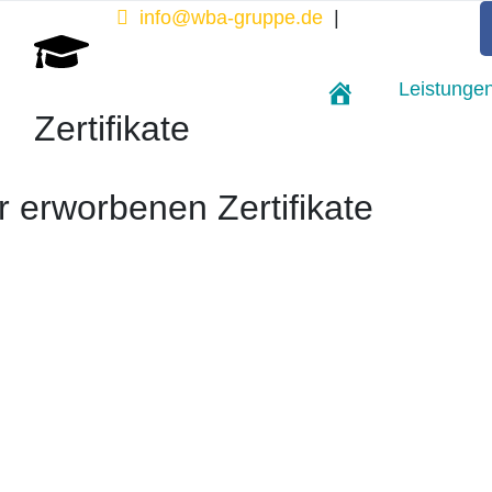
info@wba-gruppe.de
|
02389/78111
00
Leistunge
Home
Zertifikate
r erworbenen Zertifikate