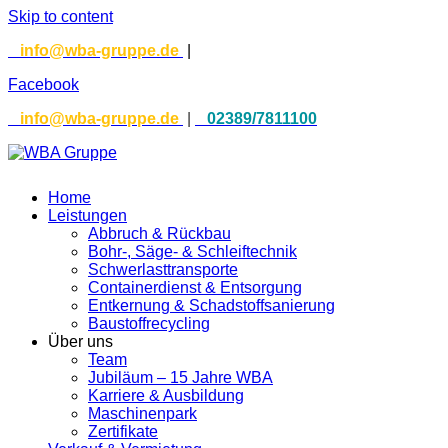
Skip to content
info@wba-gruppe.de
|
02389/78111
00
Facebook
info@wba-gruppe.de
|
02389/78111
00
Home
Leistungen
Abbruch & Rückbau
Bohr-, Säge- & Schleiftechnik
Schwerlasttransporte
Containerdienst & Entsorgung
Entkernung & Schadstoffsanierung
Baustoffrecycling
Über uns
Team
Jubiläum – 15 Jahre WBA
Karriere & Ausbildung
Maschinenpark
Zertifikate