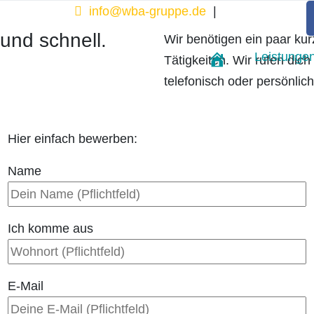
info@wba-gruppe.de
|
02389/78111
00
und schnell.
Wir benötigen ein paar kur
Leistunge
Tätigkeiten. Wir rufen dic
Home
telefonisch oder persönlic
Hier einfach bewerben:
Name
Ich komme aus
E-Mail