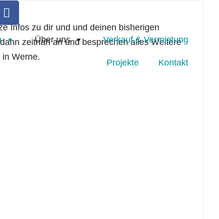
ze Infos zu dir und und deinen bisherigen
n
Über uns
Verkauf & Vermietung
h dann zeitnah an und besprechen alles Weitere
h in Werne.
Projekte
Kontakt